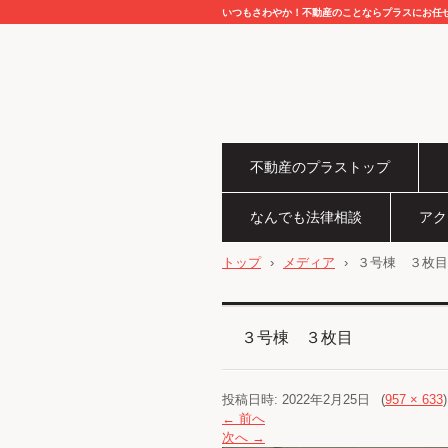
いつもさわやか！不動産のことならプラスにお任
不動産のプラストップ
なんでも法律相談
アク
トップ
›
メディア
›
３号棟 ３枚目
３号棟 ３枚目
投稿日時:
2022年2月25日
(
957 × 633
← 前へ
次へ →