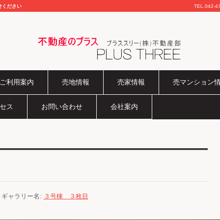
せください
TEL.
042-4
不動産のプラス
ご利用案内
売地情報
売家情報
売マンション
セス
お問い合わせ
会社案内
) ギャラリー名:
３号棟 ３枚目