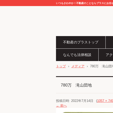
いつもさわやか！不動産のことならプラスにお任
不動産のプラストップ
なんでも法律相談
アク
トップ
›
メディア
›
780万 滝山団
780万 滝山団地
投稿日時:
2022年7月14日
(
1057 × 74
← 前へ