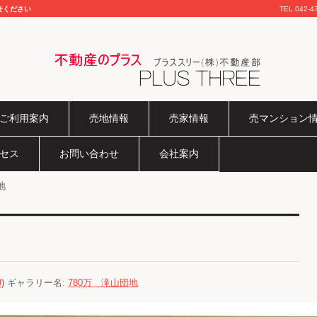
せください
TEL.
042-4
不動産のプラス
ご利用案内
売地情報
売家情報
売マンション
セス
お問い合わせ
会社案内
地
9
) ギャラリー名:
780万 滝山団地